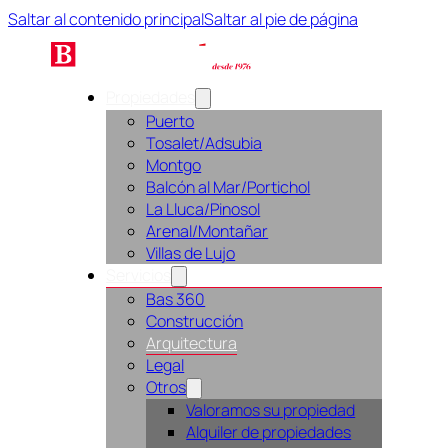
Saltar al contenido principal
Saltar al pie de página
Propiedades
Puerto
Tosalet/Adsubia
Montgo
Balcón al Mar/Portichol
La Lluca/Pinosol
Arenal/Montañar
Villas de Lujo
Servicios
Bas 360
Construcción
Arquitectura
Legal
Otros
Valoramos su propiedad
Alquiler de propiedades