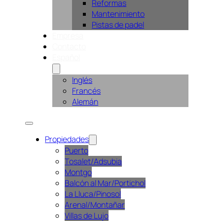
Reformas
Mantenimiento
Pistas de padel
Empresa
Contacto
Español
Inglés
Francés
Alemán
Propiedades
Puerto
Tosalet/Adsubia
Montgo
Balcón al Mar/Portichol
La Lluca/Pinosol
Arenal/Montañar
Villas de Lujo