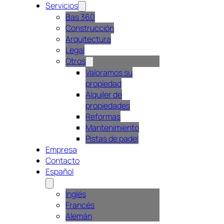
Servicios
Bas 360
Construcción
Arquitectura
Legal
Otros
Valoramos su
propiedad
Alquiler de
propiedades
Reformas
Mantenimiento
Pistas de padel
Empresa
Contacto
Español
Inglés
Francés
Alemán