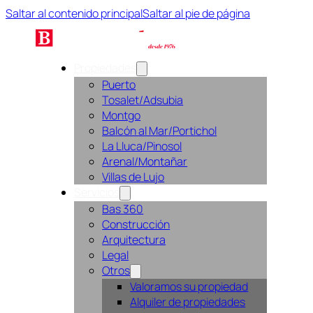
Saltar al contenido principal
Saltar al pie de página
Propiedades
Puerto
Tosalet/Adsubia
Montgo
Balcón al Mar/Portichol
La Lluca/Pinosol
Arenal/Montañar
Villas de Lujo
Servicios
Bas 360
Construcción
Arquitectura
Legal
Otros
Valoramos su propiedad
Alquiler de propiedades