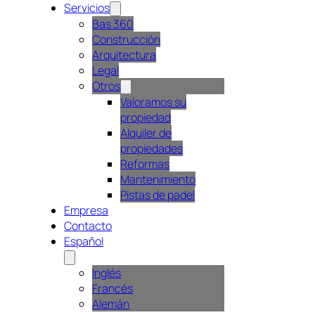
Servicios
Bas 360
Construcción
Arquitectura
Legal
Otros
Valoramos su
propiedad
Alquiler de
propiedades
Reformas
Mantenimiento
Pistas de padel
Empresa
Contacto
Español
Inglés
Francés
Alemán