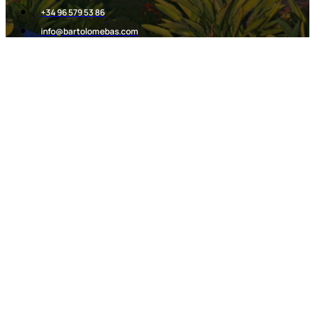
+34 96 579 53 86​
info@bartolomebas.com
2026. Todos los derechos reservados​
Aviso Legal
Política Cookies
Política de Privacid
Condiciones generales 
Diseñado por
Avant CEM
&
DCIP