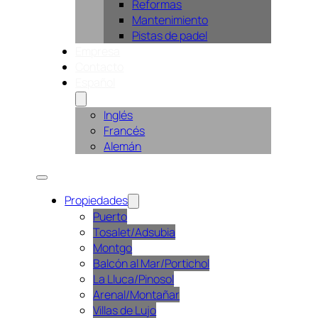
Reformas
Mantenimiento
Pistas de padel
Empresa
Contacto
Español
Inglés
Francés
Alemán
Propiedades
Puerto
Tosalet/Adsubia
Montgo
Balcón al Mar/Portichol
La Lluca/Pinosol
Arenal/Montañar
Villas de Lujo