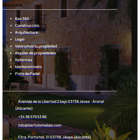
SERVICIOS
Bas 360
Construcción
Arquitectura
Legal
Valoramos su propiedad
Alquiler de propiedades
Reformas
Mantenimineto
Pista de Padel
OFICINA
Avenida de la Libertad 2 bajo 03738 Jávea - Arenal
(Alicante)
+34 96 579 53 86
info@bartolomebas.com
Ctra. Portichol, 31 03738, Jávea (Alicante)