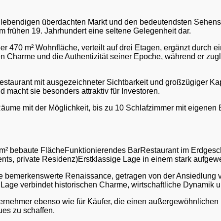
om lebendigen überdachten Markt und den bedeutendsten Sehens
m frühen 19. Jahrhundert eine seltene Gelegenheit dar.
ber 470 m² Wohnfläche, verteilt auf drei Etagen, ergänzt durch
 Charme und die Authentizität seiner Epoche, während er zugle
rRestaurant mit ausgezeichneter Sichtbarkeit und großzügiger K
d macht sie besonders attraktiv für Investoren.
äume mit der Möglichkeit, bis zu 10 Schlafzimmer mit eigenen Bä
² bebaute FlächeFunktionierendes BarRestaurant im Erdgesc
s, private Residenz)Erstklassige Lage in einem stark aufgewer
ine bemerkenswerte Renaissance, getragen von der Ansiedlung 
 Lage verbindet historischen Charme, wirtschaftliche Dynamik u
Unternehmer ebenso wie für Käufer, die einen außergewöhnliche
es zu schaffen.