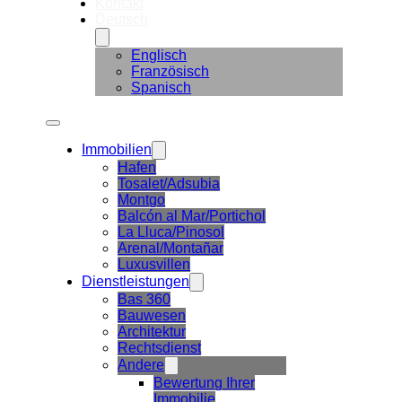
Kontakt
Deutsch
Englisch
Französisch
Spanisch
Immobilien
Hafen
Tosalet/Adsubia
Montgo
Balcón al Mar/Portichol
La Lluca/Pinosol
Arenal/Montañar
Luxusvillen
Dienstleistungen
Bas 360
Bauwesen
Architektur
Rechtsdienst
Andere
Bewertung Ihrer
Immobilie