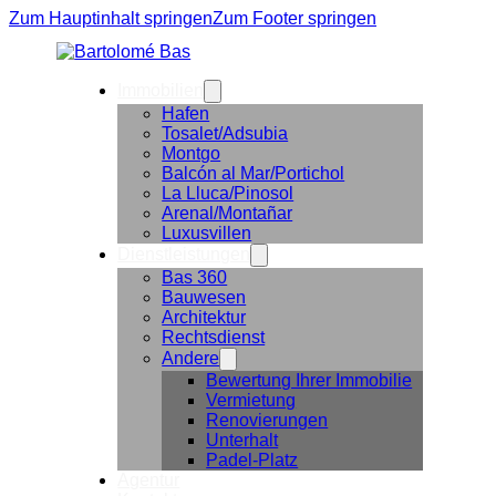
Zum Hauptinhalt springen
Zum Footer springen
Immobilien
Hafen
Tosalet/Adsubia
Montgo
Balcón al Mar/Portichol
La Lluca/Pinosol
Arenal/Montañar
Luxusvillen
Dienstleistungen
Bas 360
Bauwesen
Architektur
Rechtsdienst
Andere
Bewertung Ihrer Immobilie
Vermietung
Renovierungen
Unterhalt
Padel-Platz
Agentur