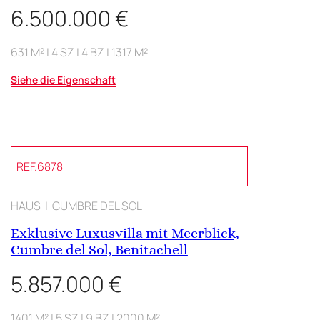
6.500.000 €
631 M² | 4 SZ | 4 BZ | 1317 M²
Siehe die Eigenschaft
REF.6878
HAUS | CUMBRE DEL SOL
Exklusive Luxusvilla mit Meerblick,
Cumbre del Sol, Benitachell
5.857.000 €
1401 M² | 5 SZ | 9 BZ | 2000 M²