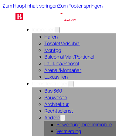
Zum Hauptinhalt springen
Zum Footer springen
Immobilien
Hafen
Tosalet/Adsubia
Montgo
Balcón al Mar/Portichol
La Lluca/Pinosol
Arenal/Montañar
Luxusvillen
Dienstleistungen
Bas 360
Bauwesen
Architektur
Rechtsdienst
Andere
Bewertung Ihrer Immobilie
Vermietung