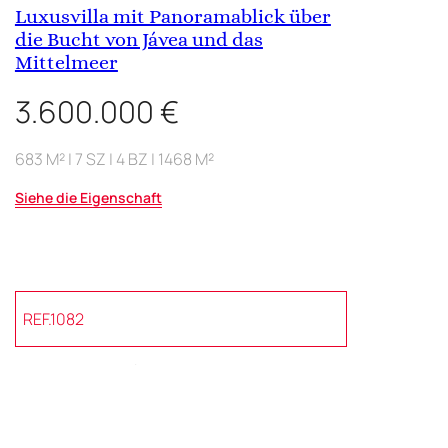
Luxusvilla mit Panoramablick über
die Bucht von Jávea und das
Mittelmeer
3.600.000 €
683 M² | 7 SZ | 4 BZ | 1468 M²
Siehe die Eigenschaft
REF.1082
HAUS | MONTGÓ
Außergewöhnliche Residenz im
Naturpark Montgó, Javea