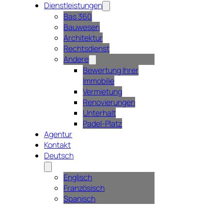
Dienstleistungen
Bas 360
Bauwesen
Architektur
Rechtsdienst
Andere
Bewertung Ihrer
Immobilie
Vermietung
Renovierungen
Unterhalt
Padel-Platz
Agentur
Kontakt
Deutsch
Englisch
Französisch
Spanisch