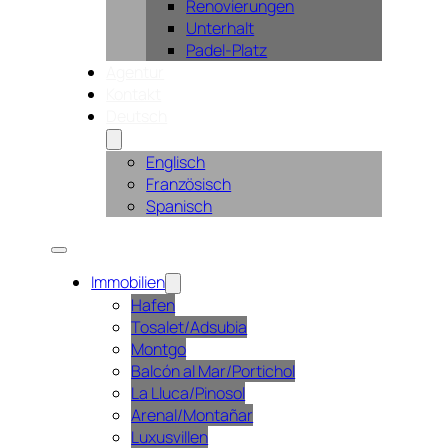
Renovierungen
Unterhalt
Padel-Platz
Agentur
Kontakt
Deutsch
Englisch
Französisch
Spanisch
Immobilien
Hafen
Tosalet/Adsubia
Montgo
Balcón al Mar/Portichol
La Lluca/Pinosol
Arenal/Montañar
Luxusvillen