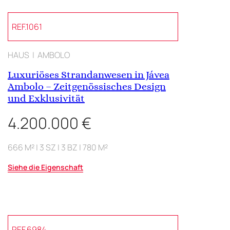
REF.1061
HAUS | AMBOLO
Luxuriöses Strandanwesen in Jávea
Ambolo – Zeitgenössisches Design
und Exklusivität
4.200.000 €
666 M² | 3 SZ | 3 BZ | 780 M²
Siehe die Eigenschaft
REF.6984