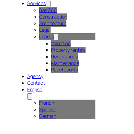
Services
Bas 360
Construction
Architecture
Legal
Others
Valuation
Property rentals
Renovations
Maintenance
Padel courts
Agency
Contact
English
French
Spanish
German