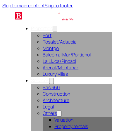
Skip to main content
Skip to footer
Properties
Port
Tosalet/Adsubia
Montgo
Balcón al Mar/Portichol
La Lluca/Pinosol
Arenal/Montañar
Luxury Villas
Services
Bas 360
Construction
Architecture
Legal
Others
Valuation
Property rentals