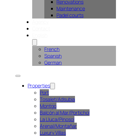
Renovations
Maintenance
Padel courts
Agency
Contact
English
French
Spanish
German
Properties
Port
Tosalet/Adsubia
Montgo
Balcón al Mar/Portichol
La Lluca/Pinosol
Arenal/Montañar
Luxury Villas