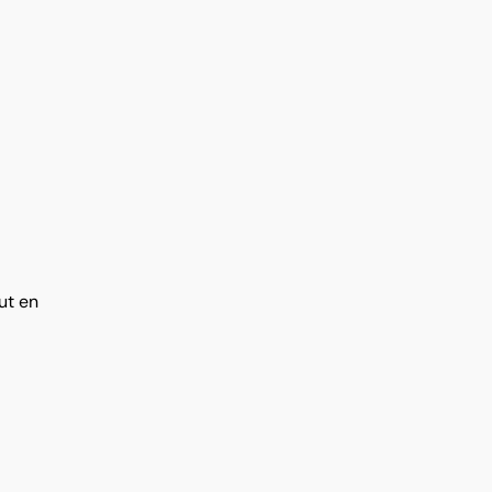
ut en
t une
’hui pour