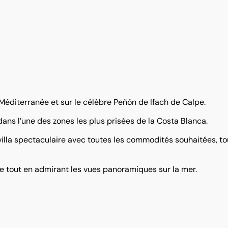
 Méditerranée et sur le célèbre Peñón de Ifach de Calpe.
ans l’une des zones les plus prisées de la Costa Blanca.
 villa spectaculaire avec toutes les commodités souhaitées, to
ée tout en admirant les vues panoramiques sur la mer.
staurants renommés et de services locaux. De plus, Moraira es
tyle de vie méditerranéen.
es plus prisés de la Costa Blanca. Contacteznous dès aujourd