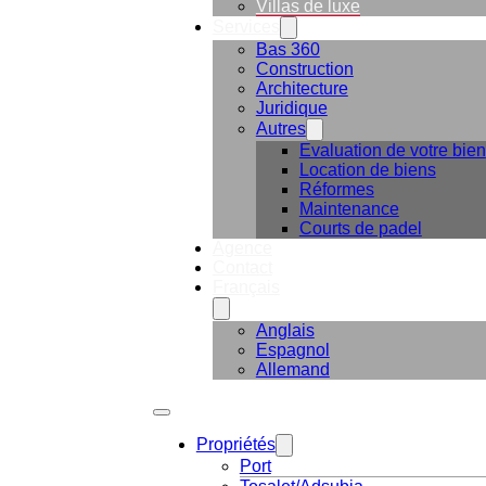
Villas de luxe
Services
Bas 360
Construction
Architecture
Juridique
Autres
Evaluation de votre bien
Location de biens
Réformes
Maintenance
Courts de padel
Agence
Contact
Français
Anglais
Espagnol
Allemand
Propriétés
Port