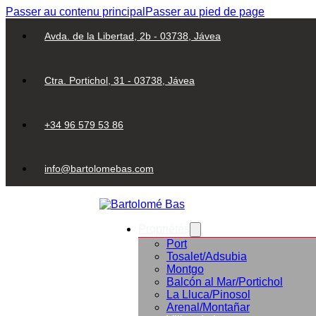
Passer au contenu principal
Passer au pied de page
Avda. de la Libertad, 2b - 03738, Jávea
Ctra. Portichol, 31 - 03738, Jávea
+34 96 579 53 86
info@bartolomebas.com
Propriétés
Port
Tosalet/Adsubia
Montgo
Balcón al Mar/Portichol
La Lluca/Pinosol
Arenal/Montañar