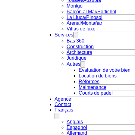
Tosalet/Adsubia
Montgo
Balcón al Mar/Portichol
La Lluca/Pinosol
Arenal/Montañar
Villas de luxe
Services
Bas 360
Construction
Architecture
Juridique
Autres
Evaluation de votre bien
Location de biens
Réformes
Maintenance
Courts de padel
Agence
Contact
Français
Anglais
Espagnol
Allemand