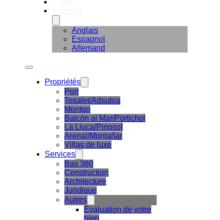
Contact
Français
Anglais
Espagnol
Allemand
Propriétés
Port
Tosalet/Adsubia
Montgo
Balcón al Mar/Portichol
La Lluca/Pinosol
Arenal/Montañar
Villas de luxe
Services
Bas 360
Construction
Architecture
Juridique
Autres
Evaluation de votre
bien