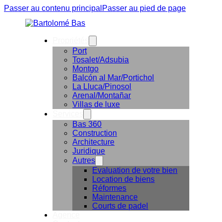
Passer au contenu principal
Passer au pied de page
Propriétés
Port
Tosalet/Adsubia
Montgo
Balcón al Mar/Portichol
La Lluca/Pinosol
Arenal/Montañar
Villas de luxe
Services
Bas 360
Construction
Architecture
Juridique
Autres
Evaluation de votre bien
Location de biens
Réformes
Maintenance
Courts de padel
Agence