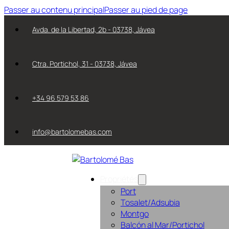
Passer au contenu principal
Passer au pied de page
Avda. de la Libertad, 2b - 03738, Jávea
Ctra. Portichol, 31 - 03738, Jávea
+34 96 579 53 86
info@bartolomebas.com
Propriétés
Port
Tosalet/Adsubia
Montgo
Balcón al Mar/Portichol