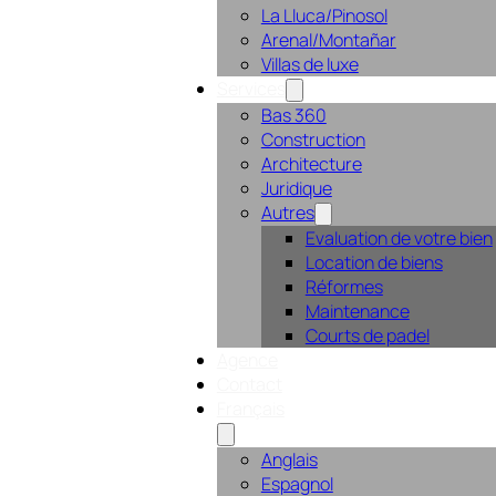
La Lluca/Pinosol
Arenal/Montañar
Villas de luxe
Services
Bas 360
Construction
Architecture
Juridique
Autres
Evaluation de votre bien
Location de biens
Réformes
Maintenance
Courts de padel
Agence
Contact
Français
Anglais
Espagnol