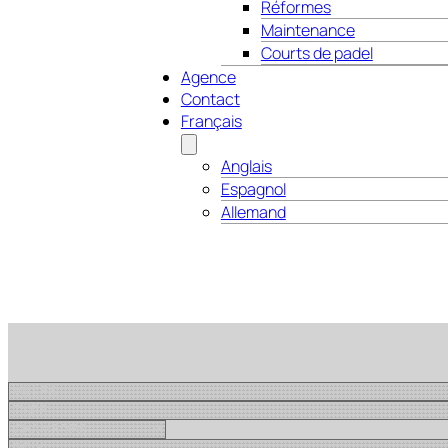
Réformes
Maintenance
Courts de padel
Agence
Contact
Français
Anglais
Espagnol
Allemand