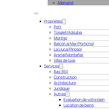
Allemand
Propriétés
Port
Tosalet/Adsubia
Montgo
Balcón al Mar/Portichol
La Lluca/Pinosol
Arenal/Montañar
Villas de luxe
Services
Bas 360
Construction
Architecture
Juridique
Autres
Evaluation de votre bien
Location de biens