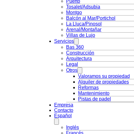
Puerto
Tosalet/Adsubia
Montgo
Balcón al Mar/Portichol
La Lluca/Pinosol
Arenal/Montañar
Villas de Lujo
Servicios
Bas 360
Construcción
Arquitectura
Legal
Otros
Valoramos su propiedad
Alquiler de propiedades
Reformas
Mantenimiento
Pistas de padel
Empresa
Contacto
Español
Inglés
Francés