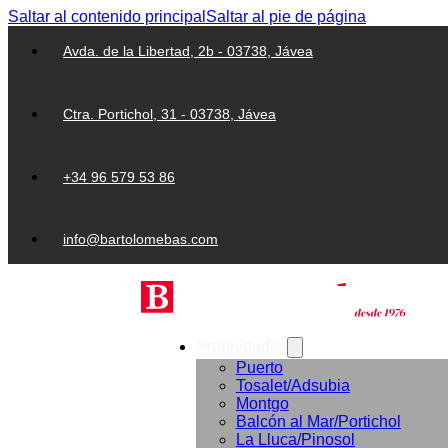
Saltar al contenido principal
Saltar al pie de página
Avda. de la Libertad, 2b - 03738, Jávea
Ctra. Portichol, 31 - 03738, Jávea
+34 96 579 53 86
info@bartolomebas.com
Propiedades
Puerto
Tosalet/Adsubia
Montgo
Balcón al Mar/Portichol
La Lluca/Pinosol