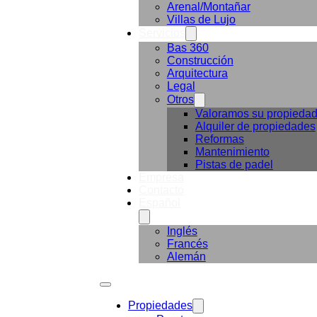
Arenal/Montañar
Villas de Lujo
Servicios
Bas 360
Construcción
Arquitectura
Legal
Otros
Valoramos su propieda
Alquiler de propiedades
Reformas
Mantenimiento
Pistas de padel
Empresa
Contacto
Español
Inglés
Francés
Alemán
Propiedades