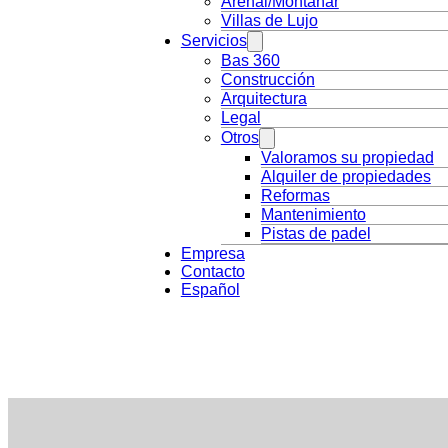
Arenal/Montañar
Villas de Lujo
Servicios
Bas 360
Construcción
Arquitectura
Legal
Otros
Valoramos su propiedad
Alquiler de propiedades
Reformas
Mantenimiento
Pistas de padel
Empresa
Contacto
Español