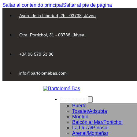
Saltar al contenido principal
Saltar al pie de página
Avda. de la Libertad, 2b - 03738, Jávea
Ctra. Portichol, 31 - 03738, Jávea
+34 96 579 53 86
info@bartolomebas.com
Propiedades
Puerto
Tosalet/Adsubia
Montgo
Balcón al Mar/Portichol
La Lluca/Pinosol
Arenal/Montañar