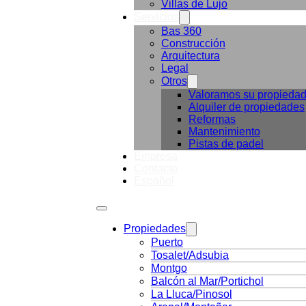
Villas de Lujo
Servicios
Bas 360
Construcción
Arquitectura
Legal
Otros
Valoramos su propieda
Alquiler de propiedades
Reformas
Mantenimiento
Pistas de padel
Empresa
Contacto
Español
Propiedades
Puerto
Tosalet/Adsubia
Montgo
Balcón al Mar/Portichol
La Lluca/Pinosol