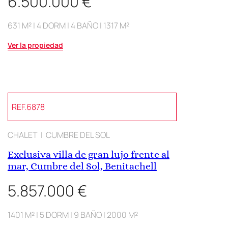
6.500.000 €
631 M² | 4 DORM | 4 BAÑO | 1317 M²
Ver la propiedad
REF.6878
CHALET | CUMBRE DEL SOL
Exclusiva villa de gran lujo frente al
mar, Cumbre del Sol, Benitachell
5.857.000 €
1401 M² | 5 DORM | 9 BAÑO | 2000 M²