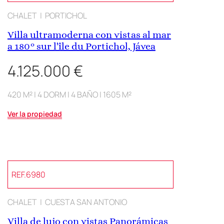
CHALET | PORTICHOL
Villa ultramoderna con vistas al mar
a 180° sur l'île du Portichol, Jávea
4.125.000 €
420 M² | 4 DORM | 4 BAÑO | 1605 M²
Ver la propiedad
REF.6980
CHALET | CUESTA SAN ANTONIO
Villa de lujo con vistas Panorámicas