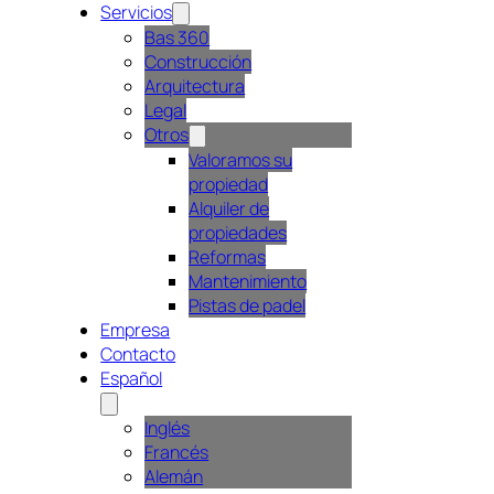
Servicios
Bas 360
Construcción
Arquitectura
Legal
Otros
Valoramos su
propiedad
Alquiler de
propiedades
Reformas
Mantenimiento
Pistas de padel
Empresa
Contacto
Español
Inglés
Francés
Alemán