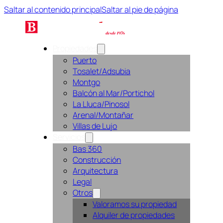
Saltar al contenido principal
Saltar al pie de página
Propiedades
Puerto
Tosalet/Adsubia
Montgo
Balcón al Mar/Portichol
La Lluca/Pinosol
Arenal/Montañar
Villas de Lujo
Servicios
Bas 360
Construcción
Arquitectura
Legal
Otros
Valoramos su propiedad
Alquiler de propiedades