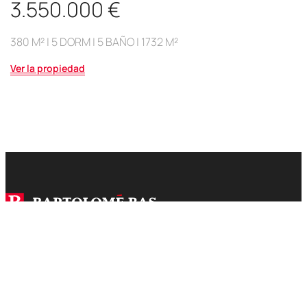
3.550.000 €
380 M² | 5 DORM | 5 BAÑO | 1732 M²
Ver la propiedad
Somos una inmobiliaria con más de 45 años de
experiencia especializada en la venta y construcción
de propiedades de modo Jávea y Dénia.